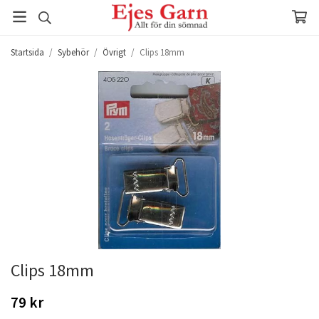
Startsida
/
Sybehör
/
Övrigt
/
Clips 18mm
Clips 18mm
79 kr