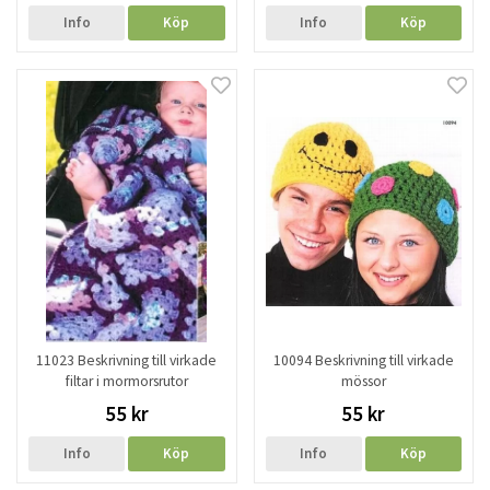
Info
Köp
Info
Köp
11023 Beskrivning till virkade
10094 Beskrivning till virkade
filtar i mormorsrutor
mössor
55 kr
55 kr
Info
Köp
Info
Köp