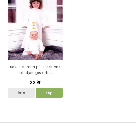
08083 Mönster på Luciakrona
och stjärngossestrut
55 kr
Info
Köp