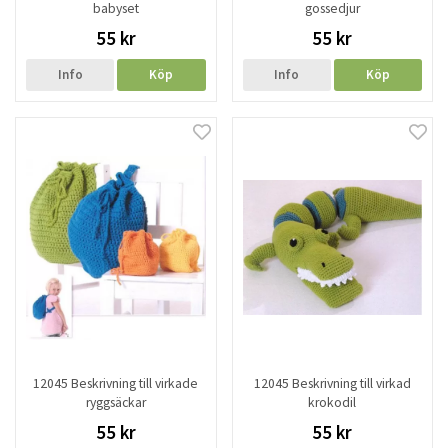
babyset
gossedjur
55 kr
55 kr
Info
Köp
Info
Köp
12045 Beskrivning till virkade
12045 Beskrivning till virkad
ryggsäckar
krokodil
55 kr
55 kr