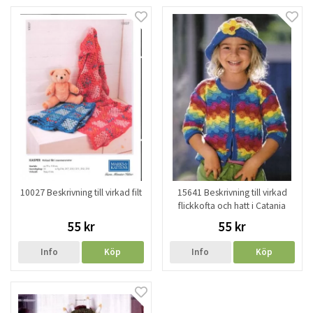
10027 Beskrivning till virkad filt
15641 Beskrivning till virkad
flickkofta och hatt i Catania
55 kr
55 kr
Info
Köp
Info
Köp