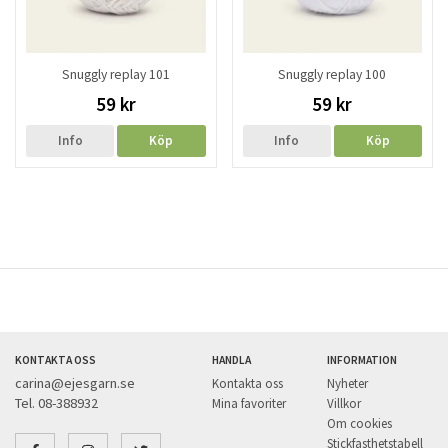
Snuggly replay 101
Snuggly replay 100
59 kr
59 kr
Info
Köp
Info
Köp
KONTAKTA OSS
HANDLA
INFORMATION
carina@ejesgarn.se
Kontakta oss
Nyheter
Tel. 08-388932
Mina favoriter
Villkor
Om cookies
Stickfasthetstabell