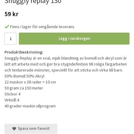
Snuggly replay 130
59 kr
Finns i lager för omgående leverans
Lägg i varukorgen
Produktbeskrivning:
Snuggly Replay är en sval, mjuk blandning av bomull och akryl som är
lätt att arbeta med och ger bra stygndefinition till roliga färgarbeten
och texturerade mönster, speciellt för att sticka och virka till barn.
50% Bomull 50% Akryl
22 maskor x 28 rader = 10 cm
50 gram ca 150 meter
Stickor 4
Virknål 4
40 grader maskin ullprogram
Spara som favorit