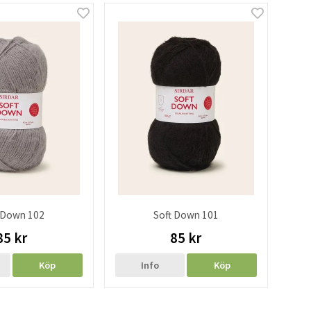
 Down 102
Soft Down 101
85 kr
85 kr
Köp
Info
Köp