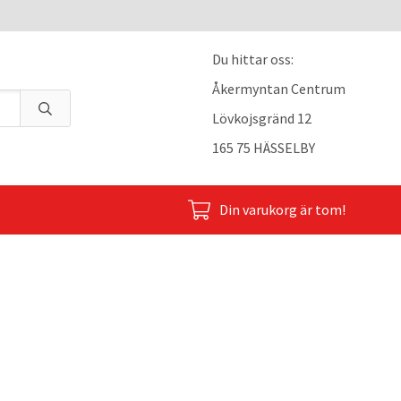
Du hittar oss:
Åkermyntan Centrum
Lövkojsgränd 12
165 75 HÄSSELBY
Din varukorg är tom!