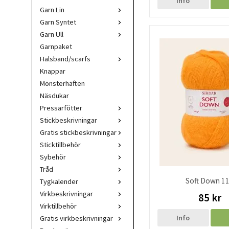
Info
Garn Lin
Garn Syntet
Garn Ull
Garnpaket
Halsband/scarfs
Knappar
Mönsterhäften
Näsdukar
Pressarfötter
Stickbeskrivningar
Gratis stickbeskrivningar
Sticktillbehör
Sybehör
Tråd
Soft Down 1
Tygkalender
Virkbeskrivningar
85 kr
Virktillbehör
Info
Gratis virkbeskrivningar