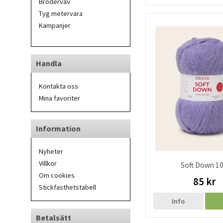
Broderväv
Tyg metervara
Kampanjer
Handla
Kontakta oss
Mina favoriter
Information
Nyheter
Villkor
Soft Down 1
Om cookies
85 kr
Stickfasthetstabell
Info
Betalsätt