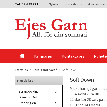
Tel. 08-388932
Nyheter
Kontakta oss
Mina favoriter
Kampanjer
Kontakta oss
Nyhete
Startsida
/
Garn Blandkvalité
/
Soft Down
Soft Down
Produkter
Mjukt härligt garn med 
Scrapbooking
80% Akryl 20% Ull
Diamond Dotz
22 Maskor 28 varv på s
Broderigarn
100gr ca 343 Meter