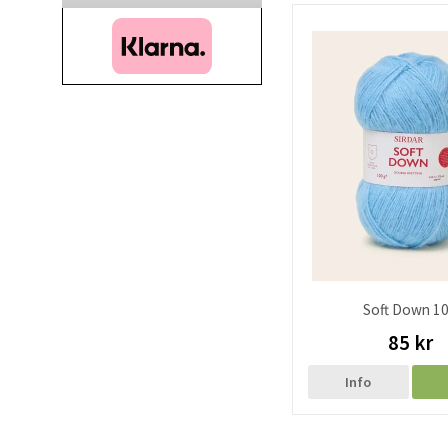
Soft Down 1
85 kr
Info