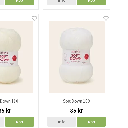
Köp
Info
Köp
 Down 110
Soft Down 109
85 kr
85 kr
Köp
Info
Köp