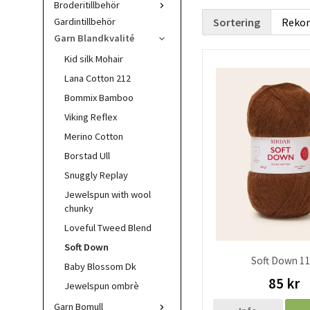
Broderitillbehör
Sortering
Gardintillbehör
Garn Blandkvalité
Kid silk Mohair
Lana Cotton 212
Bommix Bamboo
Viking Reflex
Merino Cotton
Borstad Ull
Snuggly Replay
Jewelspun with wool
chunky
Loveful Tweed Blend
Soft Down
Soft Down 1
Baby Blossom Dk
85 kr
Jewelspun ombrè
Garn Bomull