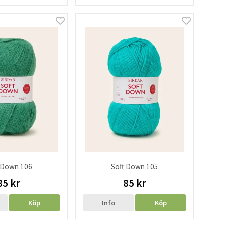
 Down 106
Soft Down 105
85 kr
85 kr
Köp
Info
Köp