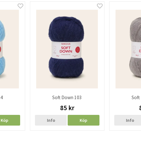
04
Soft Down 103
Soft
85 kr
Köp
Info
Köp
Info