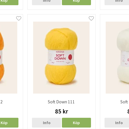
Köp
Info
Köp
Info
12
Soft Down 111
Soft
85 kr
Köp
Info
Köp
Info