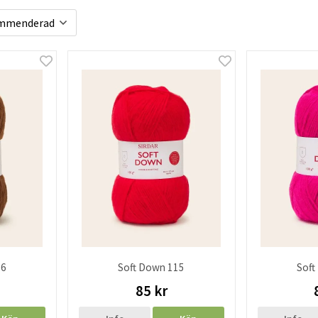
16
Soft Down 115
Soft
85 kr