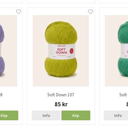
08
Soft Down 107
Soft
85 kr
Köp
Info
Köp
Info