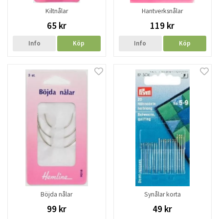
Kiltnålar
Hantverksnålar
65 kr
119 kr
Info
Köp
Info
Köp
Böjda nålar
Synålar korta
99 kr
49 kr