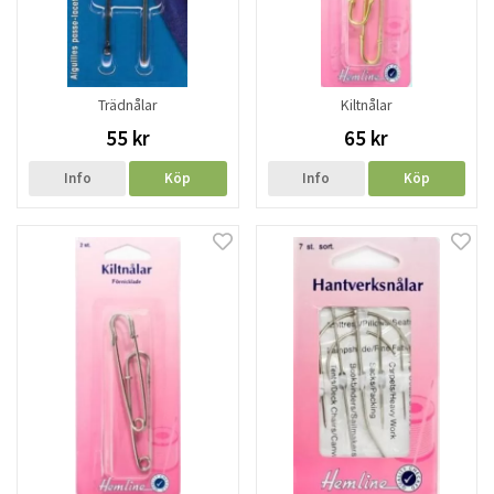
Trädnålar
Kiltnålar
55 kr
65 kr
Info
Köp
Info
Köp