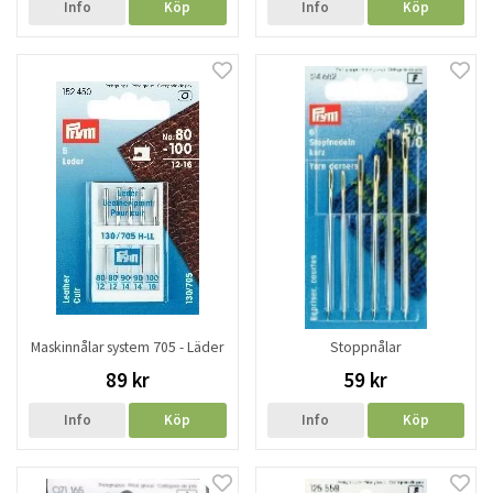
Info
Köp
Info
Köp
Maskinnålar system 705 - Läder
Stoppnålar
89 kr
59 kr
Info
Köp
Info
Köp