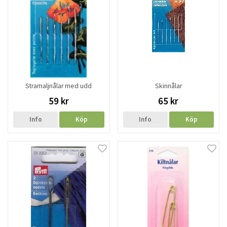
Stramaljnålar med udd
Skinnålar
59 kr
65 kr
Info
Köp
Info
Köp