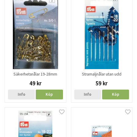
Säkerhetsnålar 19-28mm
Stramaljnålar utan udd
49 kr
59 kr
Info
Köp
Info
Köp