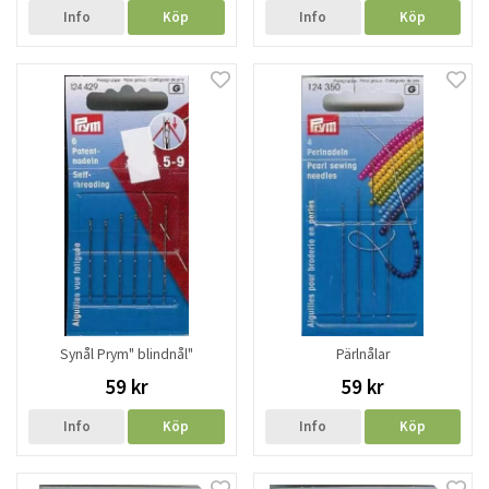
Info
Köp
Info
Köp
Synål Prym" blindnål"
Pärlnålar
59 kr
59 kr
Info
Köp
Info
Köp