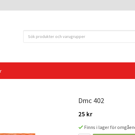
r
Dmc 402
25 kr
Finns i lager för omgåen