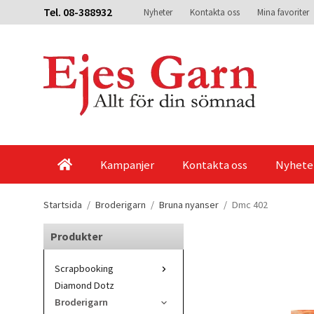
Tel. 08-388932
Nyheter
Kontakta oss
Mina favoriter
Kampanjer
Kontakta oss
Nyhete
Startsida
/
Broderigarn
/
Bruna nyanser
/
Dmc 402
Produkter
Scrapbooking
Diamond Dotz
Broderigarn