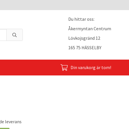
Du hittar oss:
Åkermyntan Centrum
Lövkojsgränd 12
165 75 HÄSSELBY
Din varukorg är tom!
de leverans