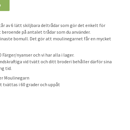
n
r av 6 lätt skiljbara deltrådar som gör det enkelt för
kt beroende på antalet trådar som du använder.
 finaste bomull. Det gör att moulinegarnet får en mycket
Färger/nyanser och vi har alla i lager.
skraftiga vid tvätt och ditt broderi behåller därför sina
g tid.
ter Moulinegarn
t tvättas i 60 grader och uppåt