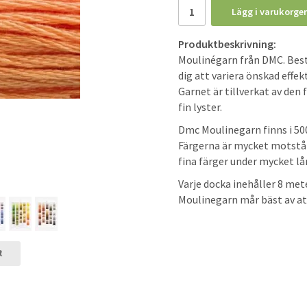
Lägg i varukorge
Produktbeskrivning:
Moulinégarn från DMC. Bestå
dig att variera önskad effe
Garnet är tillverkat av den
fin lyster.
Dmc Moulinegarn finns i 500 
Färgerna är mycket motstånd
fina färger under mycket lån
Varje docka inehåller 8 me
Moulinegarn mår bäst av at
t