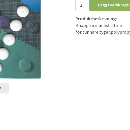
Lägg i varukorge
Produktbeskrivning:
Knappformar 5st 11mm
för tunnare tyger,polypropy
t