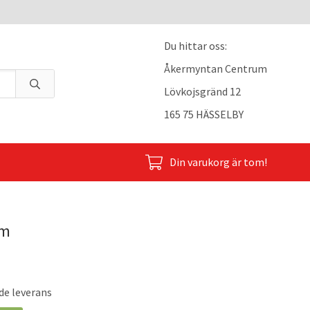
Du hittar oss:
Åkermyntan Centrum
Lövkojsgränd 12
165 75 HÄSSELBY
Din varukorg är tom!
mm
de leverans