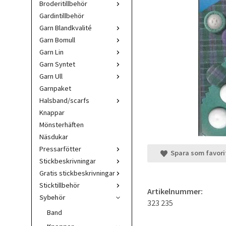
Broderitillbehör
Gardintillbehör
Garn Blandkvalité
Garn Bomull
Garn Lin
Garn Syntet
Garn Ull
Garnpaket
Halsband/scarfs
Knappar
Mönsterhäften
Näsdukar
Pressarfötter
Spara som favori
Stickbeskrivningar
Gratis stickbeskrivningar
Sticktillbehör
Artikelnummer:
Sybehör
323 235
Band