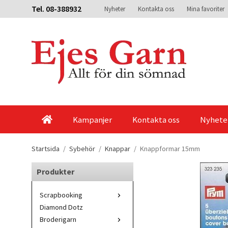
Tel. 08-388932
Nyheter
Kontakta oss
Mina favoriter
Kampanjer
Kontakta oss
Nyhete
Startsida
/
Sybehör
/
Knappar
/
Knappformar 15mm
Produkter
Scrapbooking
Diamond Dotz
Broderigarn