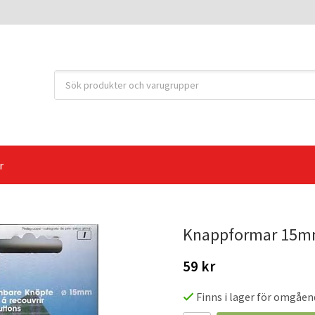
r
Knappformar 15
59 kr
Finns i lager för omgåen