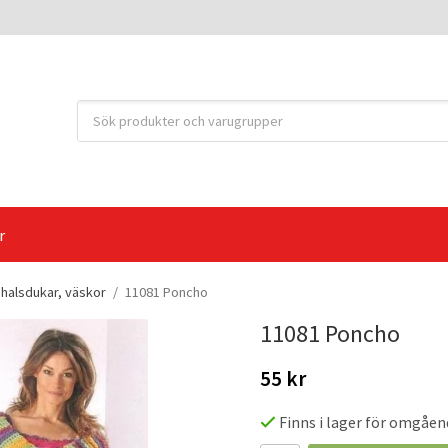
r
, halsdukar, väskor
/
11081 Poncho
11081 Poncho
55 kr
Finns i lager för omgåen