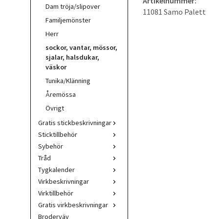
Artikelnummer:
Dam tröja/slipover
11081 Samo Palett
Familjemönster
Herr
sockor, vantar, mössor,
sjalar, halsdukar,
väskor
Tunika/Klänning
Åremössa
Övrigt
Gratis stickbeskrivningar
Sticktillbehör
Sybehör
Tråd
Tygkalender
Virkbeskrivningar
Virktillbehör
Gratis virkbeskrivningar
Broderväv