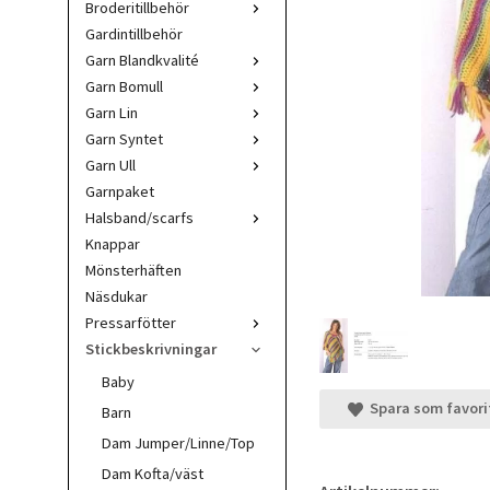
Broderitillbehör
Gardintillbehör
Garn Blandkvalité
Garn Bomull
Garn Lin
Garn Syntet
Garn Ull
Garnpaket
Halsband/scarfs
Knappar
Mönsterhäften
Näsdukar
Pressarfötter
Stickbeskrivningar
Baby
Spara som favori
Barn
Dam Jumper/Linne/Top
Dam Kofta/väst