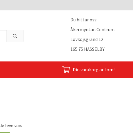
Du hittar oss:
Åkermyntan Centrum
Lövkojsgränd 12
165 75 HÄSSELBY
Din varukorg är tom!
de leverans