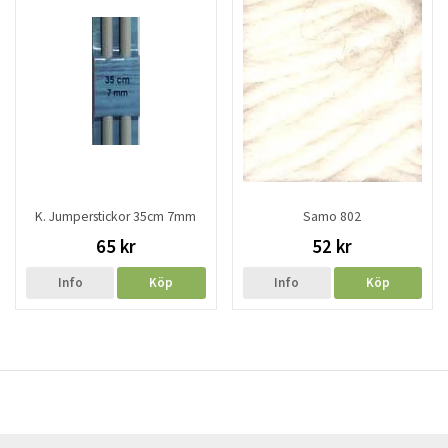
K. Jumperstickor 35cm 7mm
Samo 802
65 kr
52 kr
Info
Köp
Info
Köp