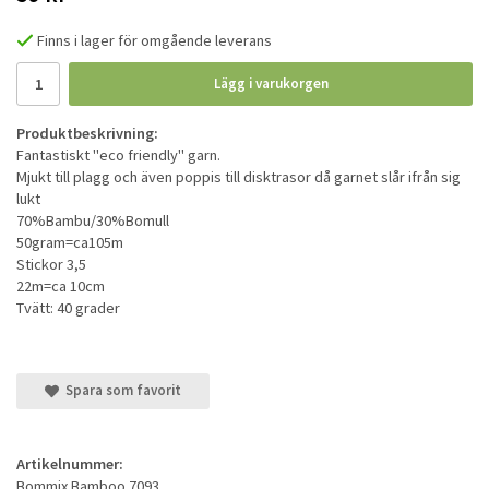
Finns i lager för omgående leverans
Lägg i varukorgen
Produktbeskrivning:
Fantastiskt "eco friendly" garn.
Mjukt till plagg och även poppis till disktrasor då garnet slår ifrån sig
lukt
70%Bambu/30%Bomull
50gram=ca105m
Stickor 3,5
22m=ca 10cm
Tvätt: 40 grader
Spara som favorit
Artikelnummer:
Bommix Bamboo 7093