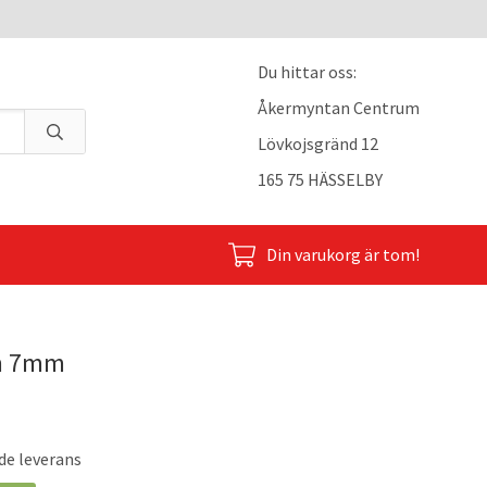
Du hittar oss:
Åkermyntan Centrum
Lövkojsgränd 12
165 75 HÄSSELBY
Din varukorg är tom!
cm 7mm
de leverans