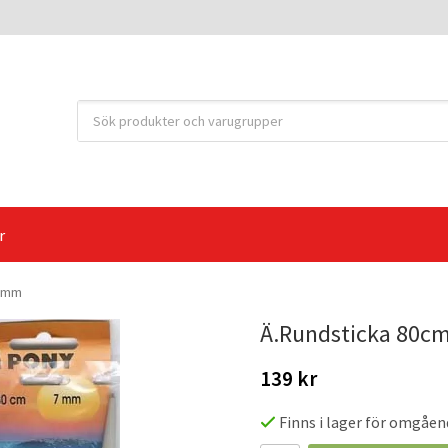
r
 7mm
Ä.Rundsticka 80
139 kr
Finns i lager för omgåen