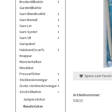
Broderitillbehör
Gardintillbehör
Garn Blandkvalité
Garn Bomull
Garn Lin
Garn Syntet
Garn Ull
Garnpaket
Halsband/scarfs
Knappar
Mönsterhäften
Näsdukar
Pressarfötter
Spara som favori
Stickbeskrivningar
Gratis stickbeskrivningar
Sticktillbehör
Artikelnummer:
Jumperstickor
50615
Rundstickor