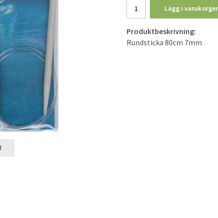
Lägg i varukorge
Produktbeskrivning:
Rundsticka 80cm 7mm
t