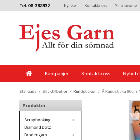
Tel. 08-388932
Nyheter
Kontakta oss
Mina favoriter
Kampanjer
Kontakta oss
Nyhete
Startsida
/
Sticktillbehör
/
Rundstickor
/
Ä.Rundsticka 80cm
Produkter
Scrapbooking
Diamond Dotz
Broderigarn