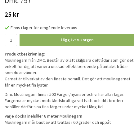
Dmc 797
25 kr
Finns i lager för omgående leverans
Lägg i varukorgen
Produktbeskrivning:
Moulinégarn från DMC. Består av 6 lätt skiljbara deltrådar som gör det
enkelt för dig att variera önskad effekt beroende på antalet trådar
som du använder.
Garnet är tillverkat av den finaste bomull. Det gör att moulinegarnet
får en mycket fin lyster.
Dmc Moulinegarn finns i 500 Färger/nyanser och vi har alla i lager.
Färgerna är mycket motståndskraftiga vid tvätt och ditt broderi
behåller därför sina fina färger under mycket lång tid.
Varje docka inehåller 8 meter Moulinegarn
Moulinegarn mår bäst av att tvättas i 60 grader och uppåt