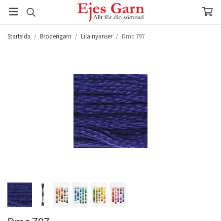
Startsida
/
Broderigarn
/
Lila nyanser
/
Dmc 797