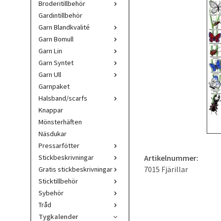
Broderitillbehör
Gardintillbehör
Garn Blandkvalité
Garn Bomull
Garn Lin
Garn Syntet
Garn Ull
Garnpaket
Halsband/scarfs
Knappar
Mönsterhäften
Näsdukar
Pressarfötter
Stickbeskrivningar
Artikelnummer:
7015 Fjärillar
Gratis stickbeskrivningar
Sticktillbehör
Sybehör
Tråd
Tygkalender