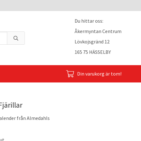
Du hittar oss:
Åkermyntan Centrum
Lövkojsgränd 12
165 75 HÄSSELBY
Din varukorg är tom!
järillar
kalender från Almedahls
ut.