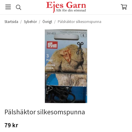
Startsida
/
Sybehör
/
Övrigt
/
Pälshäktor silkesomspunna
Pälshäktor silkesomspunna
79 kr