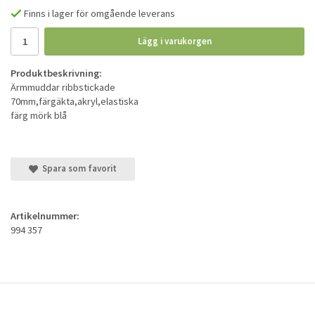
Finns i lager för omgående leverans
Lägg i varukorgen
Produktbeskrivning:
Ärmmuddar ribbstickade
70mm,färgäkta,akryl,elastiska
färg mörk blå
Spara som favorit
Artikelnummer:
994 357