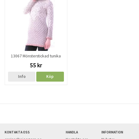
13067 Mönsterstickad tunika
55 kr
Info
Köp
KONTAKTA OSS
HANDLA
INFORMATION