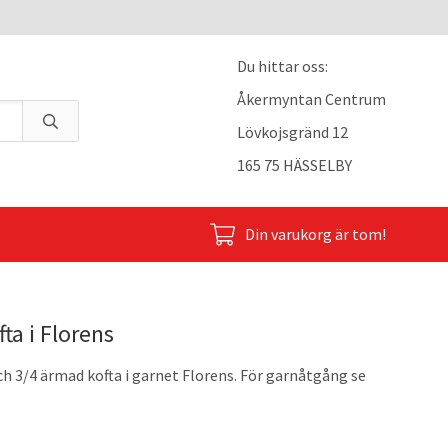
Du hittar oss:
Åkermyntan Centrum
Lövkojsgränd 12
165 75 HÄSSELBY
Din varukorg är tom!
ta i Florens
ch 3/4 ärmad kofta i garnet Florens. För garnåtgång se