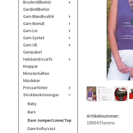
Broderitillbehör
Gardintillbehör
Garn Blandkvalité
Garn Bomull
Garn Lin
Garn Syntet
Garn Ull
Garnpaket
Halsband/scarfs
Knappar
Mönsterhäften
Näsdukar
Pressarfötter
Stickbeskrivningar
Baby
Barn
Artikelnummer:
Dam Jumper/Linne/Top
10004 Florens
Dam Kofta/väst