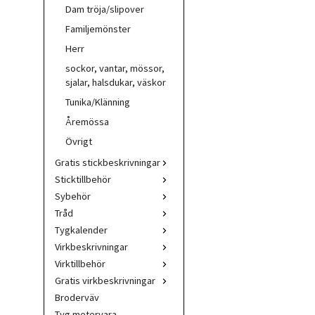
Dam tröja/slipover
Familjemönster
Herr
sockor, vantar, mössor,
sjalar, halsdukar, väskor
Tunika/Klänning
Åremössa
Övrigt
Gratis stickbeskrivningar
Sticktillbehör
Sybehör
Tråd
Tygkalender
Virkbeskrivningar
Virktillbehör
Gratis virkbeskrivningar
Broderväv
Tyg metervara