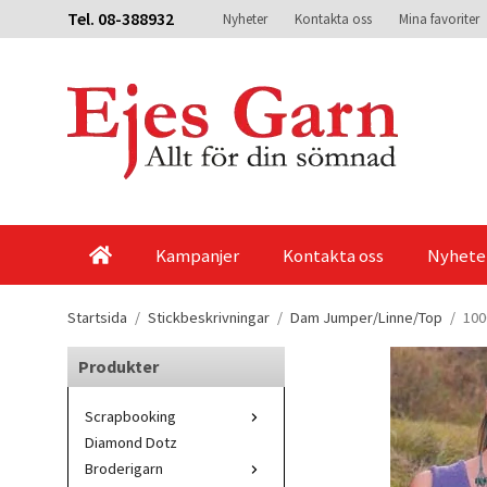
Tel. 08-388932
Nyheter
Kontakta oss
Mina favoriter
Kampanjer
Kontakta oss
Nyhete
Startsida
/
Stickbeskrivningar
/
Dam Jumper/Linne/Top
/
100
Produkter
Scrapbooking
Diamond Dotz
Broderigarn