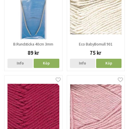
B.Rundsticka 40cm 3mm
Eco BabyBomull 901
89 kr
75 kr
Info
Köp
Info
Köp