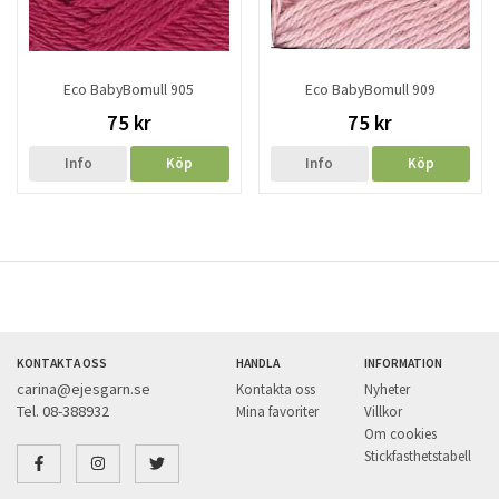
Eco BabyBomull 905
Eco BabyBomull 909
75 kr
75 kr
Info
Köp
Info
Köp
KONTAKTA OSS
HANDLA
INFORMATION
carina@ejesgarn.se
Kontakta oss
Nyheter
Tel. 08-388932
Mina favoriter
Villkor
Om cookies
Stickfasthetstabell