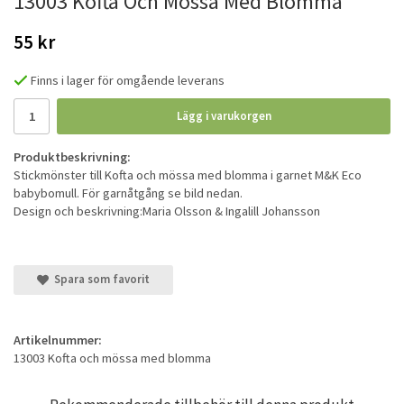
13003 Kofta Och Mössa Med Blomma
55 kr
Finns i lager för omgående leverans
Lägg i varukorgen
Produktbeskrivning:
Stickmönster till Kofta och mössa med blomma i garnet M&K Eco
babybomull. För garnåtgång se bild nedan.
Design och beskrivning:Maria Olsson & Ingalill Johansson
Spara som favorit
Artikelnummer:
13003 Kofta och mössa med blomma