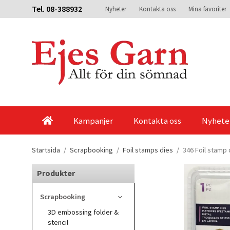
Tel. 08-388932
Nyheter
Kontakta oss
Mina favoriter
Kampanjer
Kontakta oss
Nyhete
Startsida
/
Scrapbooking
/
Foil stamps dies
/
346 Foil stamp
Produkter
Scrapbooking
3D embossing folder &
stencil