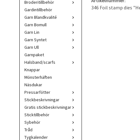
Artikelnummer:
Broderitillbehör
346 Foil stamp dies "H
Gardintillbehör
Garn Blandkvalité
Garn Bomull
Garn Lin
Garn Syntet
Garn Ull
Garnpaket
Halsband/scarfs
Knappar
Mönsterhäften
Näsdukar
Pressarfötter
Stickbeskrivningar
Gratis stickbeskrivningar
Sticktillbehör
Sybehör
Tråd
Tygkalender