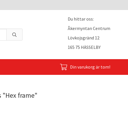
Du hittar oss:
Åkermyntan Centrum
Lövkojsgränd 12
165 75 HÄSSELBY
Din varukorg är tom!
s "Hex frame"