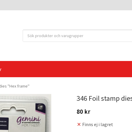
r
 dies "Hex frame"
346 Foil stamp die
80 kr
Finns ej i lagret