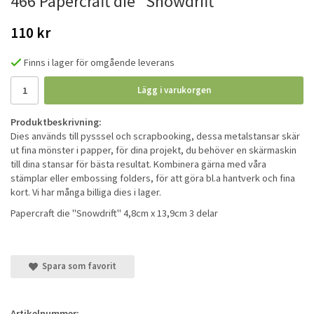
466 Papercraft die "Snowdrift"
110 kr
Finns i lager för omgående leverans
Lägg i varukorgen
Produktbeskrivning:
Dies används till pysssel och scrapbooking, dessa metalstansar skär
ut fina mönster i papper, för dina projekt, du behöver en skärmaskin
till dina stansar för bästa resultat. Kombinera gärna med våra
stämplar eller embossing folders, för att göra bl.a hantverk och fina
kort. Vi har många billiga dies i lager.
Papercraft die "Snowdrift" 4,8cm x 13,9cm 3 delar
Spara som favorit
Artikelnummer: