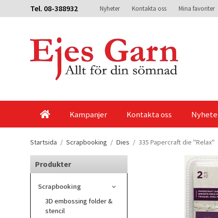
Tel. 08-388932
Nyheter
Kontakta oss
Mina favoriter
Kampanjer
Kontakta oss
Nyhete
Startsida
/
Scrapbooking
/
Dies
/
335 Papercraft die "Relax"
Produkter
Scrapbooking
3D embossing folder &
stencil