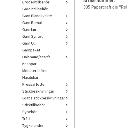
Artikelnummer:
Broderitillbehör
335 Papercraft die "Rel
Gardintillbehör
Garn Blandkvalité
Garn Bomull
Garn Lin
Garn Syntet
Garn Ull
Garnpaket
Halsband/scarfs
Knappar
Mönsterhäften
Näsdukar
Pressarfötter
Stickbeskrivningar
Gratis stickbeskrivningar
Sticktillbehör
Sybehör
Tråd
Tygkalender