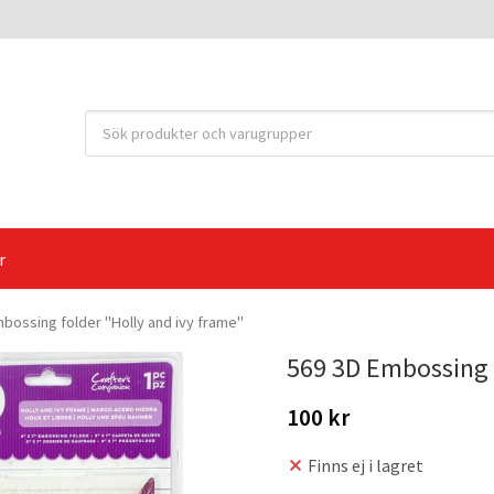
r
bossing folder "Holly and ivy frame"
569 3D Embossing f
100 kr
Finns ej i lagret