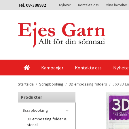
Tel. 08-388932
Nyheter
Kontakta oss
Mina favoriter
Kampanjer
Kontakta oss
Nyhete
Startsida
/
Scrapbooking
/
3D embossing folders
/
569 3D Em
Produkter
Scrapbooking
3D embossing folder &
stencil