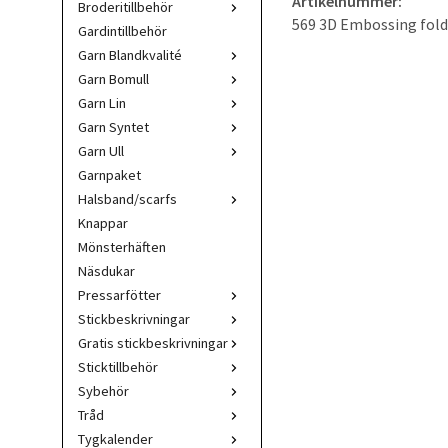
Artikelnummer:
Broderitillbehör
569 3D Embossing folde
Gardintillbehör
Garn Blandkvalité
Garn Bomull
Garn Lin
Garn Syntet
Garn Ull
Garnpaket
Halsband/scarfs
Knappar
Mönsterhäften
Näsdukar
Pressarfötter
Stickbeskrivningar
Gratis stickbeskrivningar
Sticktillbehör
Sybehör
Tråd
Tygkalender