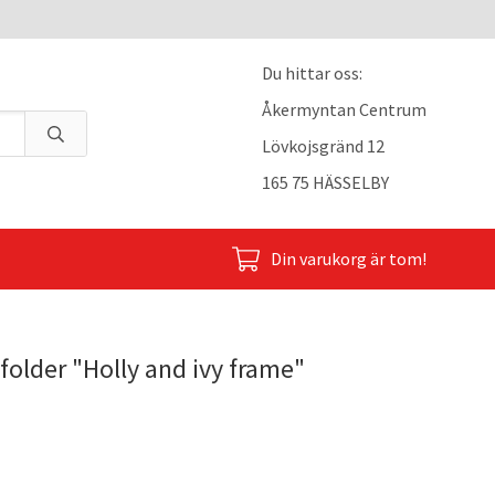
Du hittar oss:
Åkermyntan Centrum
Lövkojsgränd 12
165 75 HÄSSELBY
Din varukorg är tom!
older "Holly and ivy frame"