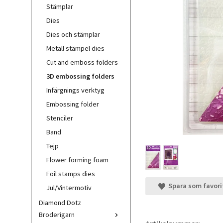
Stämplar
Dies
Dies och stämplar
Metall stämpel dies
Cut and emboss folders
3D embossing folders
Infärgnings verktyg
Embossing folder
Stenciler
Band
Tejp
Flower forming foam
Foil stamps dies
Spara som favori
Jul/Vintermotiv
Diamond Dotz
Broderigarn