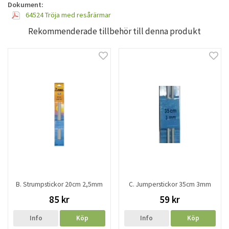
Dokument:
64524 Tröja med resårärmar
Rekommenderade tillbehör till denna produkt
B. Strumpstickor 20cm 2,5mm
C. Jumperstickor 35cm 3mm
85 kr
59 kr
Info
Köp
Info
Köp