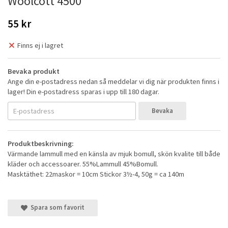
Woolcott 4500
55 kr
Finns ej i lagret
Bevaka produkt
Ange din e-postadress nedan så meddelar vi dig när produkten finns i
lager! Din e-postadress sparas i upp till 180 dagar.
Bevaka
Produktbeskrivning:
Värmande lammull med en känsla av mjuk bomull, skön kvalite till både
kläder och accessoarer. 55%Lammull 45%Bomull.
Masktäthet: 22maskor = 10cm Stickor 3½-4, 50g = ca 140m
Spara som favorit