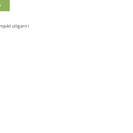
n
mjukt ullgarn i