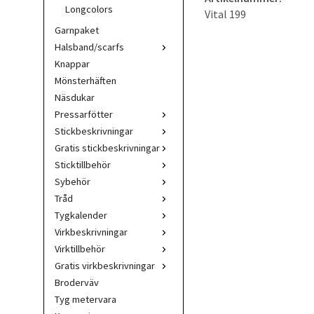
Longcolors
Vital 199
Garnpaket
Halsband/scarfs
Knappar
Mönsterhäften
Näsdukar
Pressarfötter
Stickbeskrivningar
Gratis stickbeskrivningar
Sticktillbehör
Sybehör
Tråd
Tygkalender
Virkbeskrivningar
Virktillbehör
Gratis virkbeskrivningar
Broderväv
Tyg metervara