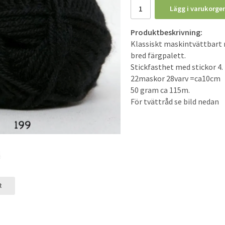
Lägg i varukorge
Produktbeskrivning:
Klassiskt maskintvättbart 
bred färgpalett.
Stickfasthet med stickor 4.
22maskor 28varv =ca10cm
50 gram ca 115m.
För tvättråd se bild nedan
t