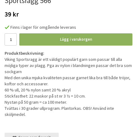
Sportsragg 566
39 kr
Finns i lager för omgående leverans
Lägg i varukorgen
Produktbeskrivning:
Viking Sportsragg är ett väldigt populärt garn som passar till alla
möjliga typer av plagg. Pga av nylon i blandningen passar det bra som
sockgarn
Med den unika mjuka kvaliteten passar garnet lika bra till både tröjor,
koftor och accessoarer.
60 % ull, 20 % nylon samt 20 % akryl
Stickfasthet: 22 maskor på st nr 3 ½ = 10 cm.
Nystan på 50 gram = ca 100 meter.
Tvättas i 30 grader ullprogram. Plantorkas. OBS! Använd inte
sköljmedel.