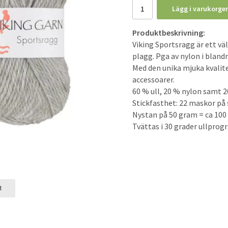
Lägg i varukorge
Produktbeskrivning:
Viking Sportsragg är ett väl
plagg. Pga av nylon i blan
Med den unika mjuka kvalitet
accessoarer.
60 % ull, 20 % nylon samt 2
Stickfasthet: 22 maskor på 
Nystan på 50 gram = ca 100
Tvättas i 30 grader ullprog
t