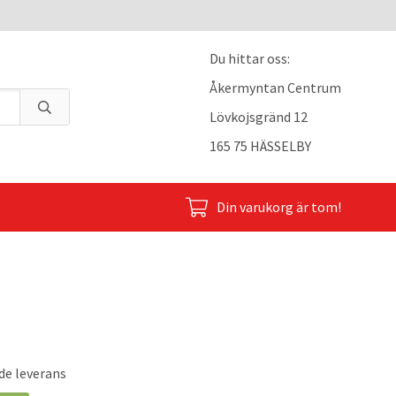
Du hittar oss:
Åkermyntan Centrum
Lövkojsgränd 12
165 75 HÄSSELBY
Din varukorg är tom!
de leverans