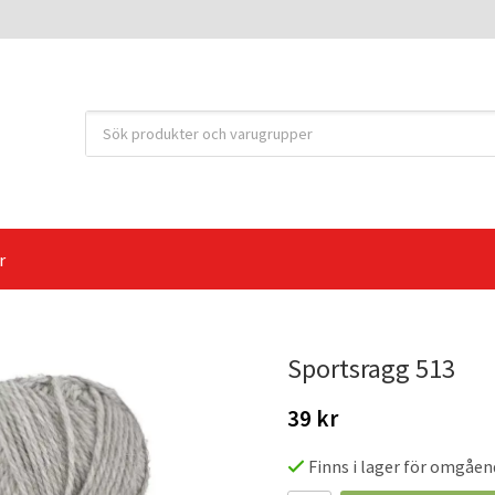
r
Sportsragg 513
39 kr
Finns i lager för omgåen