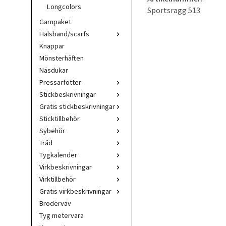
Longcolors
Sportsragg 513
Garnpaket
Halsband/scarfs
Knappar
Mönsterhäften
Näsdukar
Pressarfötter
Stickbeskrivningar
Gratis stickbeskrivningar
Sticktillbehör
Sybehör
Tråd
Tygkalender
Virkbeskrivningar
Virktillbehör
Gratis virkbeskrivningar
Broderväv
Tyg metervara