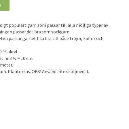
n
digt populärt garn som passar till alla möjliga typer av
dningen passar det bra som sockgarn
en passar garnet lika bra till både tröjor, koftor och
0 % akryl
st nr 3 ½ = 10 cm.
 meter.
ram. Plantorkas. OBS! Använd inte sköljmedel.