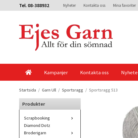
Tel. 08-388932
Nyheter
Kontakta oss
Mina favoriter
Kampanjer
Kontakta oss
Nyhete
Startsida
/
Garn Ull
/
Sportsragg
/
Sportsragg 513
Produkter
Scrapbooking
Diamond Dotz
Broderigarn