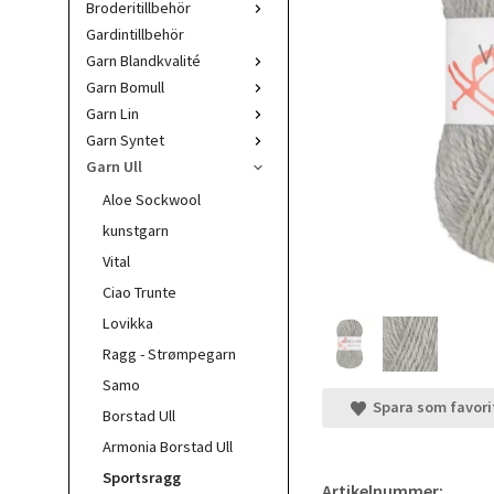
Broderitillbehör
Gardintillbehör
Garn Blandkvalité
Garn Bomull
Garn Lin
Garn Syntet
Garn Ull
Aloe Sockwool
kunstgarn
Vital
Ciao Trunte
Lovikka
Ragg - Strømpegarn
Samo
Spara som favori
Borstad Ull
Armonia Borstad Ull
Sportsragg
Artikelnummer: