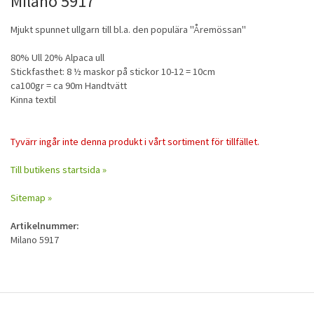
Milano 5917
Mjukt spunnet ullgarn till bl.a. den populära "Åremössan"
80% Ull 20% Alpaca ull
Stickfasthet: 8 ½ maskor på stickor 10-12 = 10cm
ca100gr = ca 90m Handtvätt
Kinna textil
Tyvärr ingår inte denna produkt i vårt sortiment för tillfället.
Till butikens startsida »
Sitemap »
Artikelnummer:
Milano 5917