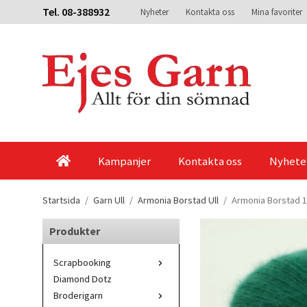
Tel. 08-388932
Nyheter
Kontakta oss
Mina favoriter
Kampanjer
Kontakta oss
Nyhete
Startsida
/
Garn Ull
/
Armonia Borstad Ull
/
Armonia Borstad 
Produkter
Scrapbooking
Diamond Dotz
Broderigarn