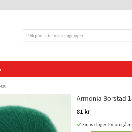
r
1420
Armonia Borstad 1
81 kr
Finns i lager för omgåen