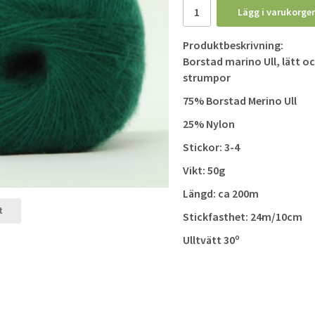
Lägg i varukorge
Produktbeskrivning:
Borstad marino Ull, lätt oc
strumpor
75% Borstad Merino Ull
25% Nylon
Stickor: 3-4
Vikt: 50g
Längd: ca 200m
t
Stickfasthet: 24m/10cm
Ulltvätt 30º