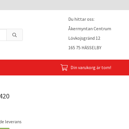
Du hittar oss:
Åkermyntan Centrum
Lövkojsgränd 12
165 75 HÄSSELBY
Din varukorg är tom!
420
de leverans