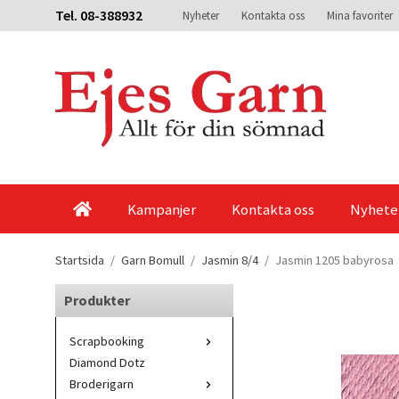
Tel. 08-388932
Nyheter
Kontakta oss
Mina favoriter
Kampanjer
Kontakta oss
Nyhete
Startsida
/
Garn Bomull
/
Jasmin 8/4
/
Jasmin 1205 babyrosa
Produkter
Scrapbooking
Diamond Dotz
Broderigarn