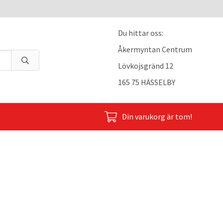
Du hittar oss:
Åkermyntan Centrum
Lövkojsgränd 12
165 75 HÄSSELBY
Din varukorg är tom!