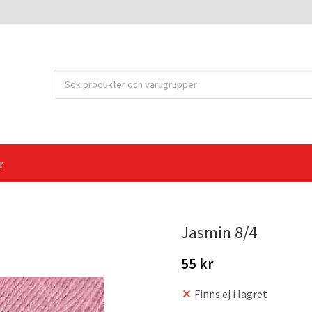
r
Jasmin 8/4
55 kr
Finns ej i lagret