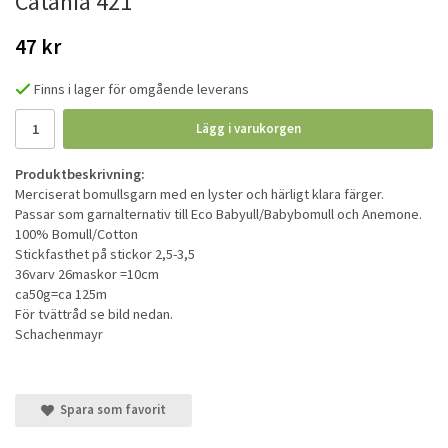
Catania 421
47 kr
Finns i lager för omgående leverans
Lägg i varukorgen
Produktbeskrivning:
Merciserat bomullsgarn med en lyster och härligt klara färger.
Passar som garnalternativ till Eco Babyull/Babybomull och Anemone.
100% Bomull/Cotton
Stickfasthet på stickor 2,5-3,5
36varv 26maskor =10cm
ca50g=ca 125m
För tvättråd se bild nedan.
Schachenmayr
Spara som favorit