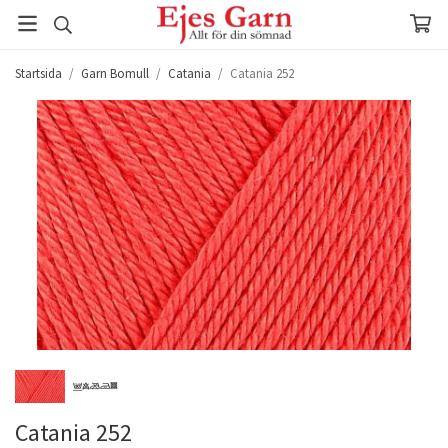
Startsida
/
Garn Bomull
/
Catania
/
Catania 252
Catania 252