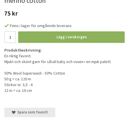
merino cotton
75 kr
Finns i lager för omgående leverans
Lägg i varukorgen
Produktbeskrivning:
En riktig favorit.
Mjukt och skönt garn för såväl baby och vuxen i en mjuk palett.
50% Wool Superwash - 50% Cotton
50 g = ca. 120 m
Stickor nr. 3,5 - 4
22 m = ca. 10 cm
Spara som favorit