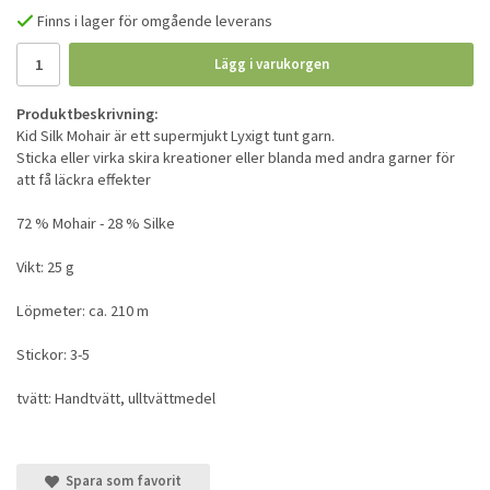
Finns i lager för omgående leverans
Lägg i varukorgen
Produktbeskrivning:
Kid Silk Mohair är ett supermjukt Lyxigt tunt garn.
Sticka eller virka skira kreationer eller blanda med andra garner för
att få läckra effekter
72 % Mohair - 28 % Silke
Vikt: 25 g
Löpmeter: ca. 210 m
Stickor: 3-5
tvätt: Handtvätt, ulltvättmedel
Spara som favorit