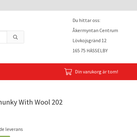
Du hittar oss:
Åkermyntan Centrum
Lövkojsgränd 12
165 75 HÄSSELBY
Din varukorg är tom!
hunky With Wool 202
de leverans