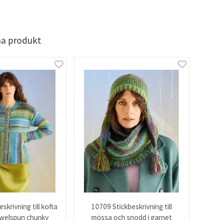
na produkt
skrivning till kofta
10709 Stickbeskrivning till
jewelspun chunky
mössa och snodd i garnet