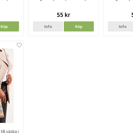
55 kr
Köp
Info
Köp
Info
ill väska i