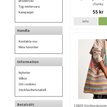
Broderväv
chunky
Tyg metervara
55 kr
Kampanjer
Info
Handla
Kontakta oss
Mina favoriter
Information
Nyheter
Villkor
Om cookies
Stickfasthetstabell
Betalsätt
10809 Stickbeskrivnig t