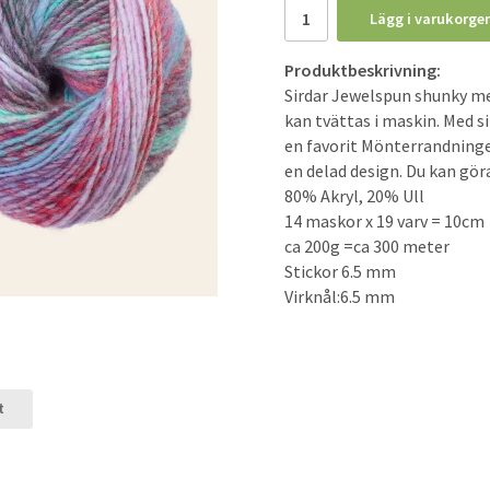
Lägg i varukorge
Produktbeskrivning:
Sirdar Jewelspun shunky med
kan tvättas i maskin. Med 
en favorit Mönterrandningen
en delad design. Du kan gö
80% Akryl, 20% Ull
14 maskor x 19 varv = 10cm
ca 200g =ca 300 meter
Stickor 6.5 mm
Virknål:6.5 mm
t