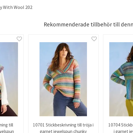
y With Wool 202
Rekommenderade tillbehör till den
ing till
10701 Stickbeskrivning till tröja i
10704 Stickbe
ewelspun
garnet jewelspun chunky
i garnet 