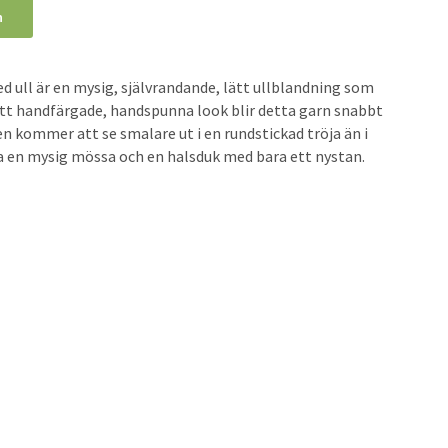
n
 ull är en mysig, självrandande, lätt ullblandning som
sitt handfärgade, handspunna look blir detta garn snabbt
 kommer att se smalare ut i en rundstickad tröja än i
ra en mysig mössa och en halsduk med bara ett nystan.