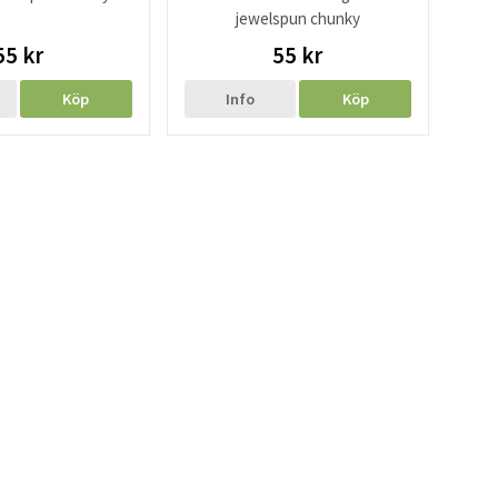
jewelspun chunky
55 kr
55 kr
Köp
Info
Köp