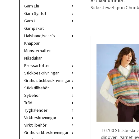
Artikelnummer:
Garn Lin
Sidar Jewelspun Chunk
Garn Syntet
Garn Ull
Garnpaket
Halsband/scarfs
Knappar
Mönsterhäften
Näsdukar
Pressarfötter
Stickbeskrivningar
Gratis stickbeskrivningar
Sticktillbehör
Sybehör
Tråd
Tygkalender
Virkbeskrivningar
Virktillbehör
10700 Stickbeskrivn
Gratis virkbeskrivningar
slipover i garnet j