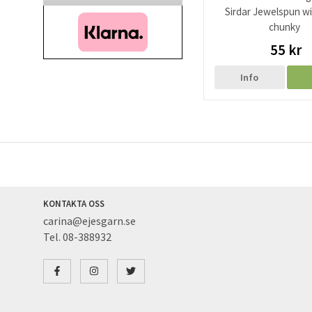
Sirdar Jewelspun w
chunky
55 kr
Info
KONTAKTA OSS
carina@ejesgarn.se
Tel. 08-388932