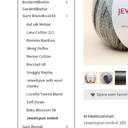
Broderitillbehör
Gardintillbehör
Garn Blandkvalité
Kid silk Mohair
Lana Cotton 212
Bommix Bamboo
Viking Reflex
Merino Cotton
Borstad Ull
Snuggly Replay
Jewelspun with wool
chunky
Loveful Tweed Blend
Spara som favori
Soft Down
Baby Blossom Dk
Artikelnummer:
Jewelspun ombrè
Jewelspun ombrè 105
Garn Bomull