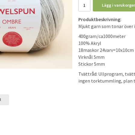
Lägg i varukorge
Produktbeskrivning:
Mjukt garn som tonar över i 
400gram/ca1000meter
100% Akryl
18maskor 24varv=10x10cm
Virknål 5mm
Stickor 5mm
Tvättråd: Ullprogram, tvätt
ingen torktummling, plan to
t