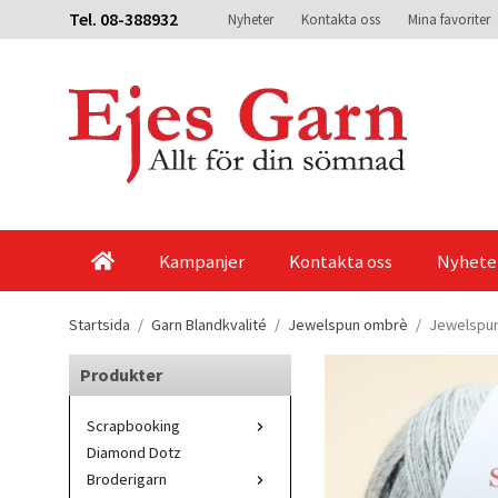
Tel. 08-388932
Nyheter
Kontakta oss
Mina favoriter
Kampanjer
Kontakta oss
Nyhete
Startsida
/
Garn Blandkvalité
/
Jewelspun ombrè
/
Jewelspu
Produkter
Scrapbooking
Diamond Dotz
Broderigarn