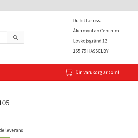
Du hittar oss:
Åkermyntan Centrum
Lövkojsgränd 12
165 75 HÄSSELBY
Din varukorg är tom!
105
de leverans