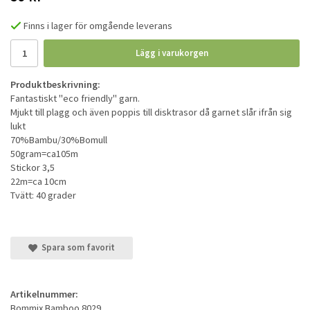
Finns i lager för omgående leverans
Lägg i varukorgen
Produktbeskrivning:
Fantastiskt "eco friendly" garn.
Mjukt till plagg och även poppis till disktrasor då garnet slår ifrån sig
lukt
70%Bambu/30%Bomull
50gram=ca105m
Stickor 3,5
22m=ca 10cm
Tvätt: 40 grader
Spara som favorit
Artikelnummer:
Bommix Bamboo 8029