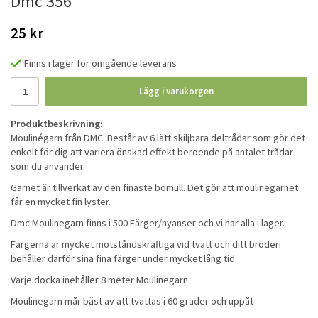
Dmc 356
25 kr
Finns i lager för omgående leverans
Lägg i varukorgen
Produktbeskrivning:
Moulinégarn från DMC. Består av 6 lätt skiljbara deltrådar som gör det
enkelt för dig att variera önskad effekt beroende på antalet trådar
som du använder.
Garnet är tillverkat av den finaste bomull. Det gör att moulinegarnet
får en mycket fin lyster.
Dmc Moulinegarn finns i 500 Färger/nyanser och vi har alla i lager.
Färgerna är mycket motståndskraftiga vid tvätt och ditt broderi
behåller därför sina fina färger under mycket lång tid.
Varje docka inehåller 8 meter Moulinegarn
Moulinegarn mår bäst av att tvättas i 60 grader och uppåt