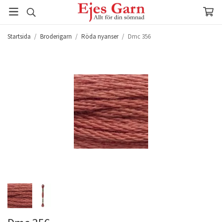
Startsida
/
Broderigarn
/
Röda nyanser
/
Dmc 356