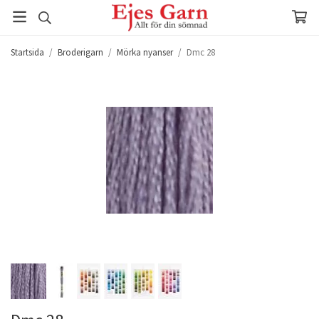
Startsida
/
Broderigarn
/
Mörka nyanser
/
Dmc 28