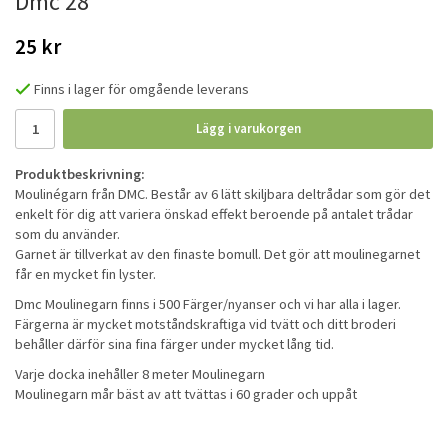
Dmc 28
25 kr
Finns i lager för omgående leverans
Lägg i varukorgen
Produktbeskrivning:
Moulinégarn från DMC. Består av 6 lätt skiljbara deltrådar som gör det
enkelt för dig att variera önskad effekt beroende på antalet trådar
som du använder.
Garnet är tillverkat av den finaste bomull. Det gör att moulinegarnet
får en mycket fin lyster.
Dmc Moulinegarn finns i 500 Färger/nyanser och vi har alla i lager.
Färgerna är mycket motståndskraftiga vid tvätt och ditt broderi
behåller därför sina fina färger under mycket lång tid.
Varje docka inehåller 8 meter Moulinegarn
Moulinegarn mår bäst av att tvättas i 60 grader och uppåt