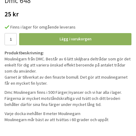
Dmc 648
25 kr
Finns i lager för omgående leverans
Lägg i varukorgen
Produktbeskrivning:
Moulinégarn från DMC. Består av 6 lätt skiljbara deltrådar som gör det
enkelt för dig att variera önskad effekt beroende på antalet trådar
som du använder.
Garnet är tillverkat av den finaste bomull. Det gör att moulinegarnet
får en mycket fin lyster.
Dmc Moulinegarn finns i 500 Färger/nyanser och vi har alla i lager.
Färgerna är mycket motståndskraftiga vid tvätt och ditt broderi
behåller därför sina fina färger under mycket lång tid.
Varje docka inehåller 8 meter Moulinegarn
Moulinegarn mår bäst av att tvättas i 60 grader och uppåt