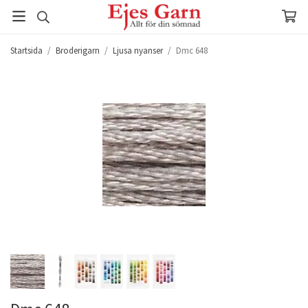
Startsida
/
Broderigarn
/
Ljusa nyanser
/
Dmc 648