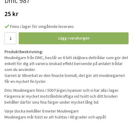
Dmc 987
25 kr
Finns i lager för omgående leverans
Lägg i varukorgen
Produktbeskrivning:
Moulinégarn från DMC, består av 6 lätt skiljbara deltrådar som gör det
enkelt för dig att variera önskad effekt beroende på antalet trådar
som du använder.
Garnet är tillverkat av den finaste bomull, det gör att moulinegarnet
får en mycket fin lyster.
Dmc Moulinegarn finns i 500 Färger/nyanser och vi har alla i lager.
Färgerna är mycket motståndskraftiga vid tvätt och ditt broderi
behåller därför sina fina färger under mycket lång tid.
Varje docka inehåller 8 meter Moulinegarn
Moulinegarn mår bäst av att tvättas i 60 grader och uppåt