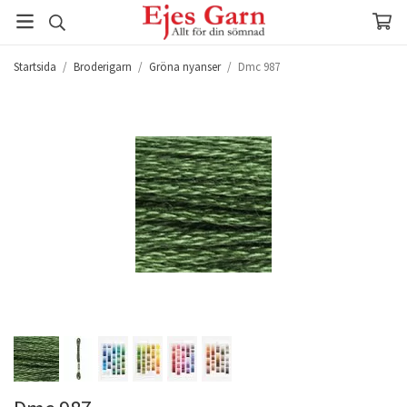
Startsida
/
Broderigarn
/
Gröna nyanser
/
Dmc 987