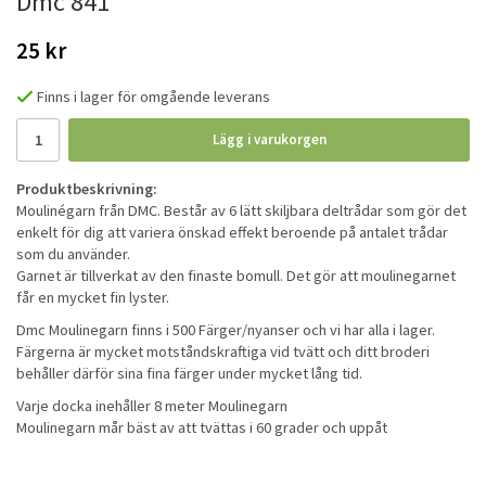
Dmc 841
25 kr
Finns i lager för omgående leverans
Lägg i varukorgen
Produktbeskrivning:
Moulinégarn från DMC. Består av 6 lätt skiljbara deltrådar som gör det
enkelt för dig att variera önskad effekt beroende på antalet trådar
som du använder.
Garnet är tillverkat av den finaste bomull. Det gör att moulinegarnet
får en mycket fin lyster.
Dmc Moulinegarn finns i 500 Färger/nyanser och vi har alla i lager.
Färgerna är mycket motståndskraftiga vid tvätt och ditt broderi
behåller därför sina fina färger under mycket lång tid.
Varje docka inehåller 8 meter Moulinegarn
Moulinegarn mår bäst av att tvättas i 60 grader och uppåt