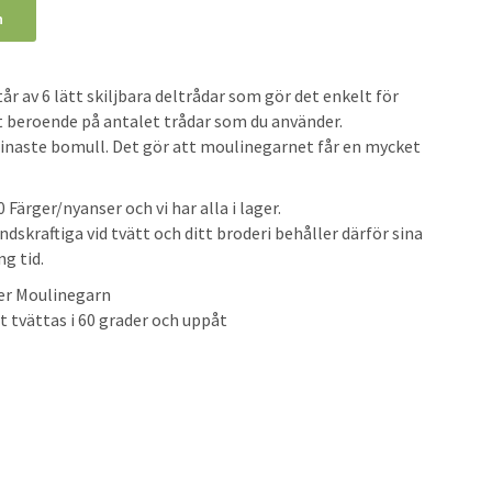
n
r av 6 lätt skiljbara deltrådar som gör det enkelt för
kt beroende på antalet trådar som du använder.
 finaste bomull. Det gör att moulinegarnet får en mycket
Färger/nyanser och vi har alla i lager.
skraftiga vid tvätt och ditt broderi behåller därför sina
g tid.
ter Moulinegarn
t tvättas i 60 grader och uppåt