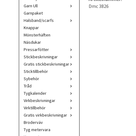
Dmc 3826
Garn Ull
Garnpaket
Halsband/scarfs
Knappar
Mönsterhäften
Näsdukar
Pressarfötter
Stickbeskrivningar
Gratis stickbeskrivningar
Sticktillbehör
Sybehör
Tråd
Tygkalender
Virkbeskrivningar
Virktillbehör
Gratis virkbeskrivningar
Broderväv
Tyg metervara