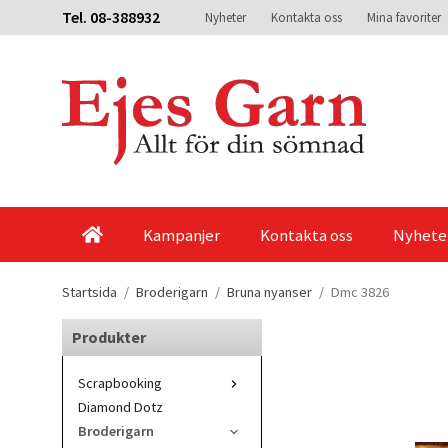
Tel. 08-388932
Nyheter
Kontakta oss
Mina favoriter
Kampanjer
Kontakta oss
Nyhete
Startsida
/
Broderigarn
/
Bruna nyanser
/
Dmc 3826
Produkter
Scrapbooking
Diamond Dotz
Broderigarn