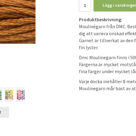
Lägg i varukorge
Produktbeskrivning:
Moulinégarn från DMC. Bestå
dig att variera önskad effe
Garnet är tillverkat av den
fin lyster.
Dmc Moulinegarn finns i 500 
Färgerna är mycket motstånd
fina färger under mycket lån
Varje docka inehåller 8 me
Moulinegarn mår bäst av at
t