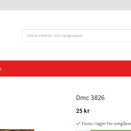
r
Dmc 3826
25 kr
Finns i lager för omgåen