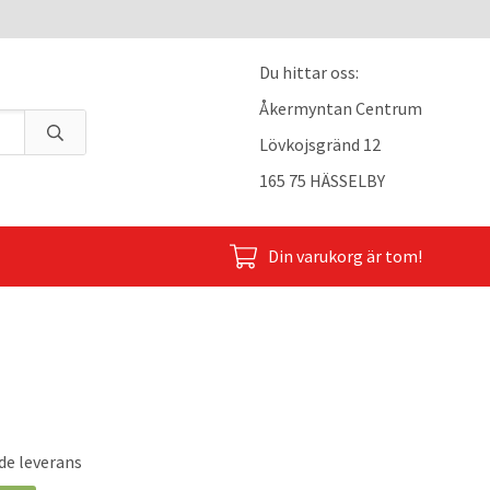
Du hittar oss:
Åkermyntan Centrum
Lövkojsgränd 12
165 75 HÄSSELBY
Din varukorg är tom!
de leverans