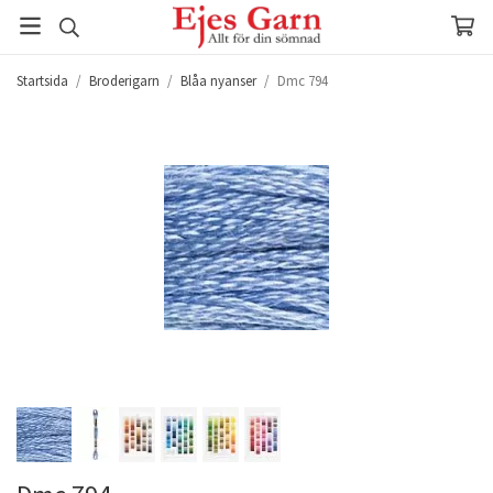
Startsida
/
Broderigarn
/
Blåa nyanser
/
Dmc 794