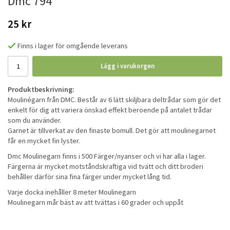
Dmc 794
25 kr
Finns i lager för omgående leverans
Lägg i varukorgen
Produktbeskrivning:
Moulinégarn från DMC. Består av 6 lätt skiljbara deltrådar som gör det
enkelt för dig att variera önskad effekt beroende på antalet trådar
som du använder.
Garnet är tillverkat av den finaste bomull. Det gör att moulinegarnet
får en mycket fin lyster.
Dmc Moulinegarn finns i 500 Färger/nyanser och vi har alla i lager.
Färgerna är mycket motståndskraftiga vid tvätt och ditt broderi
behåller därför sina fina färger under mycket lång tid.
Varje docka inehåller 8 meter Moulinegarn
Moulinegarn mår bäst av att tvättas i 60 grader och uppåt