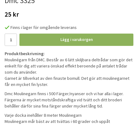
Dmc 3325
25 kr
Finns i lager för omgående leverans
Lägg i varukorgen
Produktbeskrivning:
Moulinégarn från DMC. Består av 6 lätt skiljbara deltrådar som gör det
enkelt för dig att variera önskad effekt beroende på antalet trådar
som du använder.
Garnet är tillverkat av den finaste bomull. Det gör att moulinegarnet
får en mycket fin lyster.
Dmc Moulinegarn finns i 500 Färger/nyanser och vi har alla i lager.
Färgerna är mycket motståndskraftiga vid tvätt och ditt broderi
behåller därför sina fina färger under mycket lång tid.
Varje docka inehåller 8 meter Moulinegarn
Moulinegarn mår bäst av att tvättas i 60 grader och uppåt