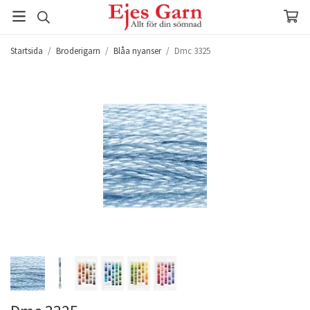
Startsida
/
Broderigarn
/
Blåa nyanser
/
Dmc 3325