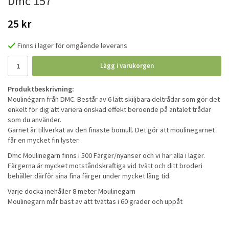
Dmc 157
25 kr
Finns i lager för omgående leverans
Lägg i varukorgen
Produktbeskrivning:
Moulinégarn från DMC. Består av 6 lätt skiljbara deltrådar som gör det
enkelt för dig att variera önskad effekt beroende på antalet trådar
som du använder.
Garnet är tillverkat av den finaste bomull. Det gör att moulinegarnet
får en mycket fin lyster.
Dmc Moulinegarn finns i 500 Färger/nyanser och vi har alla i lager.
Färgerna är mycket motståndskraftiga vid tvätt och ditt broderi
behåller därför sina fina färger under mycket lång tid.
Varje docka inehåller 8 meter Moulinegarn
Moulinegarn mår bäst av att tvättas i 60 grader och uppåt