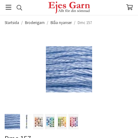
Startsida
/
Broderigarn
/
Blåa nyanser
/
Dmc 157